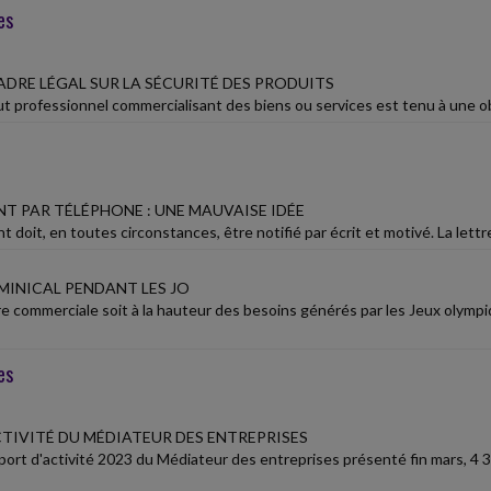
es
DRE LÉGAL SUR LA SÉCURITÉ DES PRODUITS
t professionnel commercialisant des biens ou services est tenu à une obl
NT PAR TÉLÉPHONE : UNE MAUVAISE IDÉE
t doit, en toutes circonstances, être notifié par écrit et motivé. La lett
MINICAL PENDANT LES JO
fre commerciale soit à la hauteur des besoins générés par les Jeux olymp
es
CTIVITÉ DU MÉDIATEUR DES ENTREPRISES
pport d'activité 2023 du Médiateur des entreprises présenté fin mars, 4 