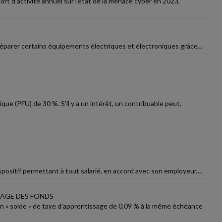
ort d'activité annuel sur l'état de la menace cyber en 2023,
 réparer certains équipements électriques et électroniques grâce...
que (PFU) de 30 %. S'il y a un intérêt, un contribuable peut,
spositif permettant à tout salarié, en accord avec son employeur,...
HAGE DES FONDS
on « solde » de taxe d'apprentissage de 0,09 % à la même échéance