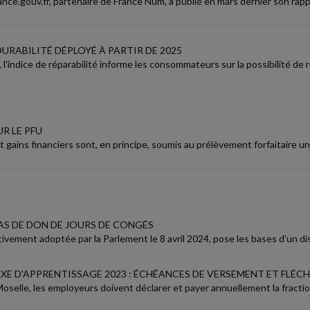
nce.gouv.fr, partenaire de France Num, a publié en mars dernier son rapp
 DURABILITÉ DÉPLOYÉ À PARTIR DE 2025
l'indice de réparabilité informe les consommateurs sur la possibilité de
R LE PFU
 gains financiers sont, en principe, soumis au prélèvement forfaitaire uni
S DE DON DE JOURS DE CONGÉS
itivement adoptée par la Parlement le 8 avril 2024, pose les bases d'un di
AXE D'APPRENTISSAGE 2023 : ÉCHÉANCES DE VERSEMENT ET FLÉC
oselle, les employeurs doivent déclarer et payer annuellement la fracti