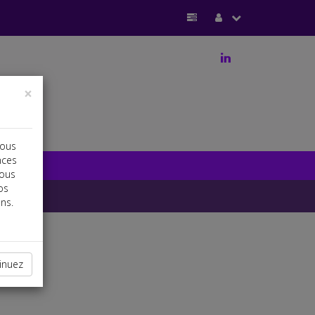
j
×
vous
nces
vous
os
ns.
inuez