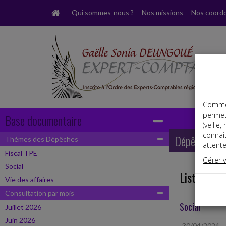
Qui sommes-nous ?
Nos missions
Nos coord
Comme t
permet
Base documentaire
(veille
connai
Dépêches
Thémes des Dépêches
attente
Fiscal TPE
Gérer 
Social
Liste des 
Vie des affaires
Consultation par mois
Social
Juillet 2026
Juin 2026
30/04/2024