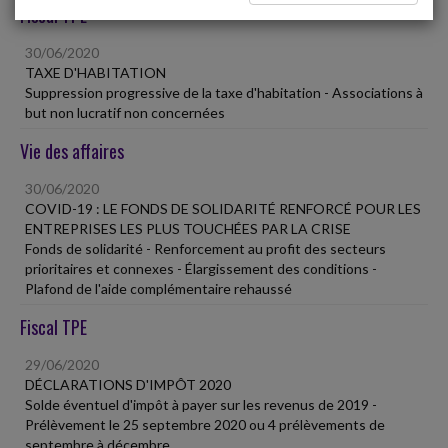
Fiscal TPE
30/06/2020
TAXE D'HABITATION
Suppression progressive de la taxe d'habitation - Associations à
but non lucratif non concernées
Vie des affaires
30/06/2020
COVID-19 : LE FONDS DE SOLIDARITÉ RENFORCÉ POUR LES
ENTREPRISES LES PLUS TOUCHÉES PAR LA CRISE
Fonds de solidarité - Renforcement au profit des secteurs
prioritaires et connexes - Élargissement des conditions -
Plafond de l'aide complémentaire rehaussé
Fiscal TPE
29/06/2020
DÉCLARATIONS D'IMPÔT 2020
Solde éventuel d'impôt à payer sur les revenus de 2019 -
Prélèvement le 25 septembre 2020 ou 4 prélèvements de
septembre à décembre